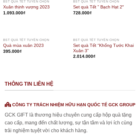
OUT OF STOCK
BST QUÀ TẾT TUYỂN CHỌN
BST QUÀ TẾT TUYỂN CHỌN
Xuân thịnh vượng 2023
Set quà Tết ” Bạch Hạt 2″
1.093.000
₫
728.000
₫
OUT OF STOCK
BST QUÀ TẾT TUYỂN CHỌN
BST QUÀ TẾT TUYỂN CHỌN
Set quà Tết “Khổng Tước Khai
Quà mùa xuân 2023
Xuân 3”
395.000
₫
2.014.000
₫
THÔNG TIN LIÊN HỆ
CÔNG TY TRÁCH NHIỆM HỮU HẠN QUỐC TẾ GCK GROUP
GCK GIFT là thương hiệu chuyên cung cấp hộp quà tặng
cao cấp, mang đến chất lượng, sự tận tâm và lợi ích cùng
trải nghiệm tuyệt vời cho khách hàng.