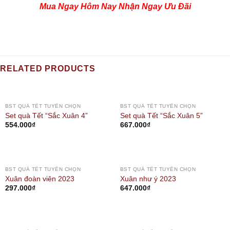
Mua Ngay Hôm Nay Nhận Ngay Ưu Đãi
RELATED PRODUCTS
BST QUÀ TẾT TUYỂN CHỌN
BST QUÀ TẾT TUYỂN CHỌN
Set quà Tết “Sắc Xuân 4”
Set quà Tết “Sắc Xuân 5”
554.000
₫
667.000
₫
OUT OF STOCK
BST QUÀ TẾT TUYỂN CHỌN
BST QUÀ TẾT TUYỂN CHỌN
Xuân đoàn viên 2023
Xuân như ý 2023
297.000
₫
647.000
₫