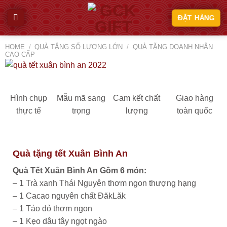
Skip
ĐẶT HÀNG
to
content
HOME
/
QUÀ TẶNG SỐ LƯỢNG LỚN
/
QUÀ TẶNG DOANH NHÂN
CAO CẤP
Hình chụp
Mẫu mã sang
Cam kết chất
Giao hàng
thực tế
trọng
lượng
toàn quốc
Quà tặng tết Xuân Bình An
Quà Tết Xuân Bình An Gồm 6 món:
– 1 Trà xanh Thái Nguyên thơm ngon thượng hạng
– 1 Cacao nguyên chất ĐăkLăk
– 1 Táo đỏ thơm ngon
– 1 Kẹo dâu tây ngọt ngào