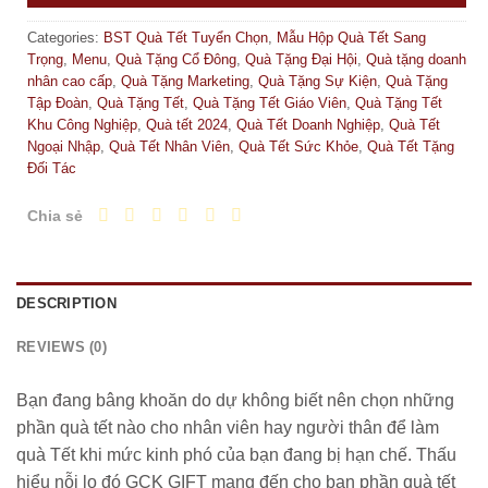
Categories:
BST Quà Tết Tuyển Chọn
,
Mẫu Hộp Quà Tết Sang
Trọng
,
Menu
,
Quà Tặng Cổ Đông
,
Quà Tặng Đại Hội
,
Quà tặng doanh
nhân cao cấp
,
Quà Tặng Marketing
,
Quà Tặng Sự Kiện
,
Quà Tặng
Tập Đoàn
,
Quà Tặng Tết
,
Quà Tặng Tết Giáo Viên
,
Quà Tặng Tết
Khu Công Nghiệp
,
Quà tết 2024
,
Quà Tết Doanh Nghiệp
,
Quà Tết
Ngoại Nhập
,
Quà Tết Nhân Viên
,
Quà Tết Sức Khỏe
,
Quà Tết Tặng
Đối Tác
Chia sẻ
DESCRIPTION
REVIEWS (0)
Bạn đang bâng khoăn do dự không biết nên chọn những
phần quà tết nào cho nhân viên hay người thân để làm
quà Tết khi mức kinh phó của bạn đang bị hạn chế. Thấu
hiểu nỗi lo đó GCK GIFT mang đến cho bạn phần quà tết