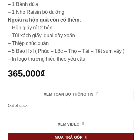
– 1 Bánh dứa
– 1 Nho Raisin bổ dưỡng
Ngoài ra hộp quà còn có thêm:
– Hộp giấy rút 2 bên
– Túi xách giấy, quai dây xoắn
– Thiệp chúc xuân
– 5 Bao lì xì ( Phúc – Lộc – Thọ – Tài – Tết sum vầy )
– In logo thương hiệu theo yêu cầu
365.000
₫
XEM TOÀN BỘ THÔNG TIN
Out of stock
XEM VIDEO
MUA TRẢ GÓP