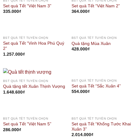
BST QUÀ TẾT TUYỂN CHỌN
BST QUÀ TẾT TUYỂN CHỌN
Set quà Tết “Việt Nam 3”
Set quà Tết “Việt Nam 2”
335.000
₫
364.000
₫
OUT OF STOCK
BST QUÀ TẾT TUYỂN CHỌN
BST QUÀ TẾT TUYỂN CHỌN
Set quà Tết “Vinh Hoa Phú Quý
Quà tặng Mùa Xuân
2”
428.000
₫
1.257.000
₫
BST QUÀ TẾT TUYỂN CHỌN
BST QUÀ TẾT TUYỂN CHỌN
Set quà Tết “Sắc Xuân 4”
Quà tặng tết Xuân Thịnh Vượng
554.000
₫
1.648.600
₫
BST QUÀ TẾT TUYỂN CHỌN
BST QUÀ TẾT TUYỂN CHỌN
Set quà Tết “Khổng Tước Khai
Set quà Tết “Việt Nam 5”
Xuân 3”
286.000
₫
2.014.000
₫