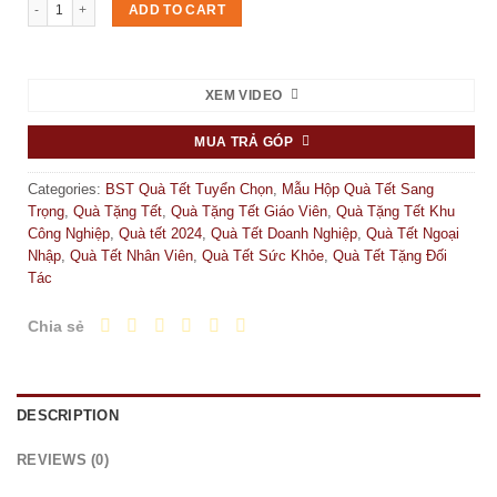
Set quà Tết "Sắc Xuân 2" quantity
ADD TO CART
XEM VIDEO
MUA TRẢ GÓP
Categories:
BST Quà Tết Tuyển Chọn
,
Mẫu Hộp Quà Tết Sang
Trọng
,
Quà Tặng Tết
,
Quà Tặng Tết Giáo Viên
,
Quà Tặng Tết Khu
Công Nghiệp
,
Quà tết 2024
,
Quà Tết Doanh Nghiệp
,
Quà Tết Ngoại
Nhập
,
Quà Tết Nhân Viên
,
Quà Tết Sức Khỏe
,
Quà Tết Tặng Đối
Tác
Chia sẻ
DESCRIPTION
REVIEWS (0)