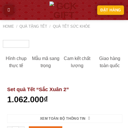
Skip
ĐẶT HÀNG
to
content
HOME
/
QUÀ TẶNG TẾT
/
QUÀ TẾT SỨC KHỎE
Hình chụp
Mẫu mã sang
Cam kết chất
Giao hàng
thực tế
trọng
lượng
toàn quốc
Set quà Tết “Sắc Xuân 2”
1.062.000
₫
XEM TOÀN BỘ THÔNG TIN