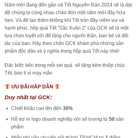
Năm mới đang đến gần và Tết Nguyên Đán 2024 sẽ là dịp
để chúng ta cùng nhau chào đón một năm mới đầy hứa
hẹn. Và để tạo thêm không khí Tết tràn đầy niềm vui và
hạnh phúc, hộp quà Tết “Sắc Xuân 2” của GCK sẽ là một
lựa chọn tuyệt vời để tặng cho người thân, bạn bè và đối
tác của bạn. Hãy theo chân GCK khám phá những sản
phẩm độc đáo và ý nghĩa trong hộp quà Tết này nhé!
Đặc biệt: bên trong mỗi set quà sẽ tặng kèm thiệp chúc
Tết, bao lì xì may mắn
ƯU ĐÃI HẤP DẪN
Duy nhất tại GCK:
Chiết khấu cao lên đến
30%
Hỗ trợ in logo doanh nghiệp với số lượng từ
50
sản
phẩm
Miễn phí vận chuyển nội thành TP.HCM tại
1
điểm