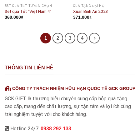
OUT OF STOCK
BST QUÀ TẾT TUYỂN CHỌN
QUÀ TẶNG ĐẠI HỘI
Set quà Tết “Việt Nam 4”
Xuân Bình An 2023
369.000
₫
371.000
₫
1
2
3
4
THÔNG TIN LIÊN HỆ
CÔNG TY TRÁCH NHIỆM HỮU HẠN QUỐC TẾ GCK GROUP
GCK GIFT là thương hiệu chuyên cung cấp hộp quà tặng
cao cấp, mang đến chất lượng, sự tận tâm và lợi ích cùng
trải nghiệm tuyệt vời cho khách hàng.
Hotline 24/7:
0938 292 133