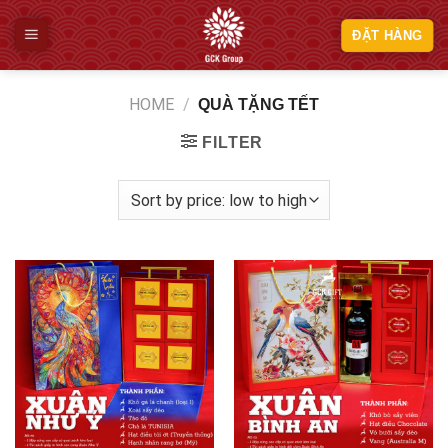
Skip
to
ĐẶT HÀNG
content
HOME
/
QUÀ TẶNG TẾT
FILTER