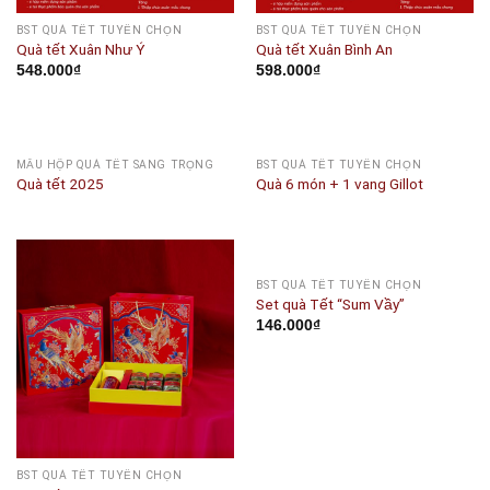
BST QUÀ TẾT TUYỂN CHỌN
BST QUÀ TẾT TUYỂN CHỌN
Quà tết Xuân Như Ý
Quà tết Xuân Bình An
548.000
₫
598.000
₫
MẪU HỘP QUÀ TẾT SANG TRỌNG
BST QUÀ TẾT TUYỂN CHỌN
Quà tết 2025
Quà 6 món + 1 vang Gillot
BST QUÀ TẾT TUYỂN CHỌN
Set quà Tết “Sum Vầy”
146.000
₫
BST QUÀ TẾT TUYỂN CHỌN