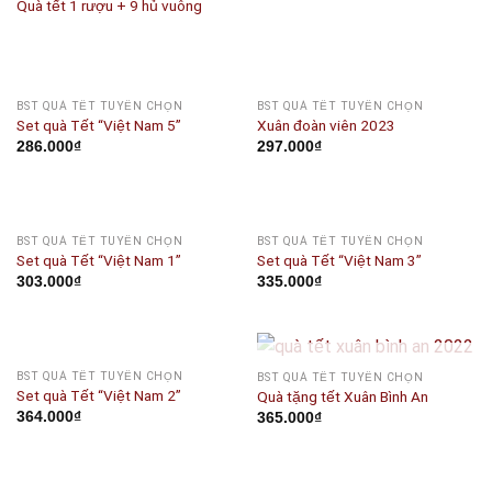
Quà tết 1 rượu + 9 hủ vuông
BST QUÀ TẾT TUYỂN CHỌN
BST QUÀ TẾT TUYỂN CHỌN
Set quà Tết “Việt Nam 5”
Xuân đoàn viên 2023
286.000
₫
297.000
₫
BST QUÀ TẾT TUYỂN CHỌN
BST QUÀ TẾT TUYỂN CHỌN
Set quà Tết “Việt Nam 1”
Set quà Tết “Việt Nam 3”
303.000
₫
335.000
₫
OUT OF STOCK
BST QUÀ TẾT TUYỂN CHỌN
BST QUÀ TẾT TUYỂN CHỌN
Set quà Tết “Việt Nam 2”
Quà tặng tết Xuân Bình An
364.000
₫
365.000
₫