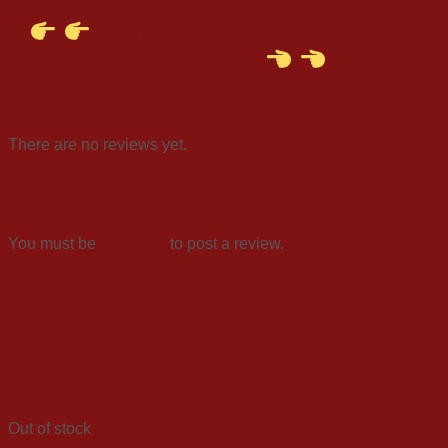
HOTLINE: 0938 292 133 hoặc
0976 783 355
Reviews
There are no reviews yet.
Be the first to review “Set quà Tết ” Bạch Hạt
1″”
You must be
logged in
to post a review.
Câu hỏi thường gặp
Đặt số lượng ít nhất bao nhiêu?
Related products
Quick View
Out of stock