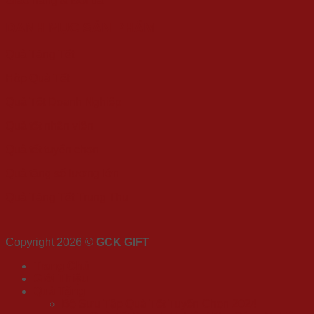
Giao hàng & Đổi trả
DANH MỤC SẢN PHẨM
Quà Tặng Tết
Hộp Quà Tết
Quà Tết Doanh Nghiệp
Quà tết nhân viên
Quà tết tuyển chọn
Quà tặng số lượng lớn
Quà Tặng Tết Trung Thu
Copyright 2026 ©
GCK GIFT
Trang Chủ
Giới Thiệu
Quà Tặng
Bộ Sưu Tập Quà Tết Tuyển Chọn 2024