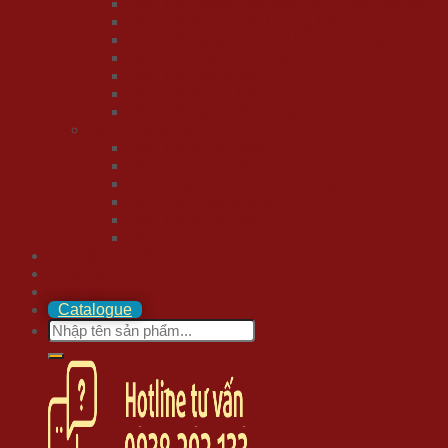
Quà Tết Doanh Nghiệp/ Khu Công Nghiệp
Quà Tết Nhân Viên/ Công Nhân
Quà Tết Tặng Đối Tác/ Khách Hàng
Quà Tết Giáo Viên/ Công Chức
Quà Tết Sức Khỏe
Quà Tết Ngoại Nhập
Mẫu Hộp Quà Tết Sang Trọng
Quà tặng số lượng lớn
Quà Tặng Cổ Đông
Quà Tặng Đại Hội
Quà tặng doanh nhân cao cấp
Quà Tặng Marketing
Quà Tặng Sự Kiện
Quà Tặng Tập Đoàn
Quà tặng tuyển chọn 20/10
Mua trả góp
Liên hệ
Catalogue
Search
for: