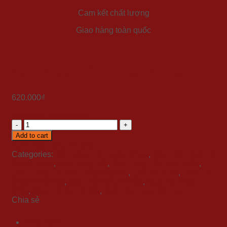
Cam kết chất lượng
Giao hàng toàn quốc
Set quà Tết ” Bạch Hạt 1″
620.000
₫
Xem toàn bộ thông tin
Set
quà
Add to cart
Tết
Xem video
Mua trả góp
"
Categories:
BST Quà Tết Tuyển Chọn
,
Mẫu Hộp Quà Tết
Bạch
Sang Trọng
,
Quà Tặng Tết
,
Quà Tặng Tết Giáo Viên
,
Hạt
Quà Tặng Tết Khu Công Nghiệp
,
Quà tết 2024
,
Quà Tết
1"
Doanh Nghiệp
,
Quà Tết Ngoại Nhập
,
Quà Tết Nhân
quantity
Viên
,
Quà Tết Sức Khỏe
,
Quà Tết Tặng Đối Tác
Chia sẻ
Description