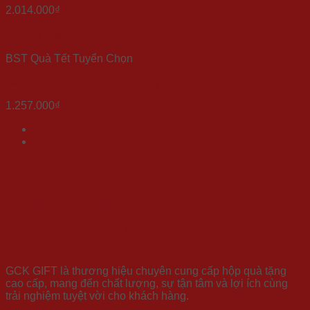
2.014.000
₫
Quick View
BST Quà Tết Tuyển Chọn
Set quà Tết “Vinh Hoa Phú Quý 2”
1.257.000
₫
THÔNG TIN LIÊN HỆ
CÔNG TY TRÁCH NHIỆM HỮU HẠN QUỐC TẾ
GCK GROUP
GCK GIFT là thương hiệu chuyên cung cấp hộp quà tặng
cao cấp, mang đến chất lượng, sự tận tâm và lợi ích cùng
trải nghiệm tuyệt vời cho khách hàng.