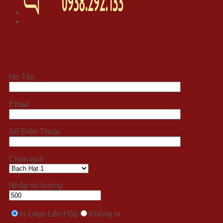
Đặt hàng xử lý nhanh 24/7
Họ Tên
Email
Số Điện Thoại
Chọn quà
Nhập số lượng
In Logo Lên Hộp
Không in