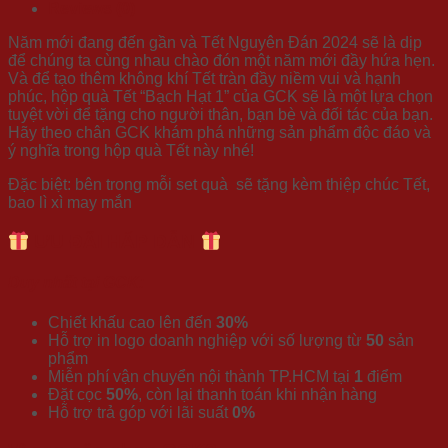
Reviews (0)
Năm mới đang đến gần và Tết Nguyên Đán 2024 sẽ là dịp
để chúng ta cùng nhau chào đón một năm mới đầy hứa hẹn.
Và để tạo thêm không khí Tết tràn đầy niềm vui và hạnh
phúc, hộp quà Tết “Bạch Hạt 1” của GCK sẽ là một lựa chọn
tuyệt vời để tặng cho người thân, bạn bè và đối tác của bạn.
Hãy theo chân GCK khám phá những sản phẩm độc đáo và
ý nghĩa trong hộp quà Tết này nhé!
Đặc biệt: bên trong mỗi set quà sẽ tặng kèm thiệp chúc Tết,
bao lì xì may mắn
ƯU ĐÃI HẤP DẪN
Duy nhất tại GCK:
Chiết khấu cao lên đến
30%
Hỗ trợ in logo doanh nghiệp với số lượng từ
50
sản
phẩm
Miễn phí vận chuyển nội thành TP.HCM tại
1
điểm
Đặt cọc
50%
, còn lại thanh toán khi nhận hàng
Hỗ trợ trả góp với lãi suất
0%