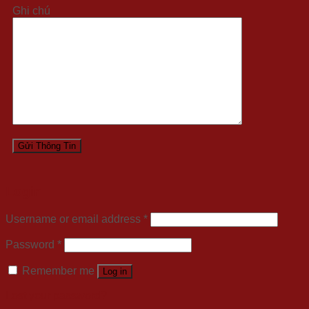
Ghi chú
Login
Username or email address
*
Password
*
Remember me
Log in
Lost your password?