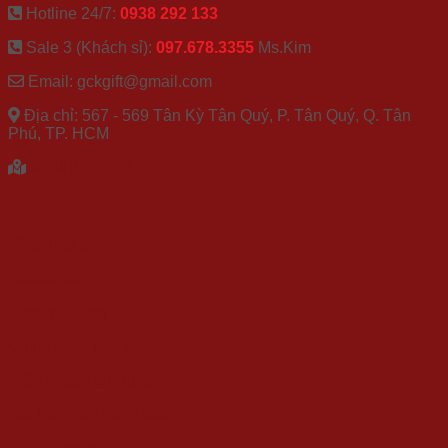
Hotline 24/7:
0938 292 133
Sale 3 (Khách sỉ):
097.678.3355
Ms.Kim
Email: gckgift@gmail.com
Địa chỉ: 567 - 569 Tân Kỳ Tân Quý, P. Tân Quý, Q. Tân
Phú, TP. HCM
XEM BẢN ĐỒ
CHÍNH SÁCH
Về chúng tôi
Catalogue
Blog quà tặng
Chính sách bảo mật
Điều khoản sử dụng
Đặt hàng & Thanh toán