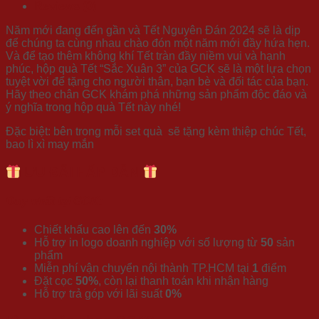
Reviews (0)
Năm mới đang đến gần và Tết Nguyên Đán 2024 sẽ là dịp
để chúng ta cùng nhau chào đón một năm mới đầy hứa hẹn.
Và để tạo thêm không khí Tết tràn đầy niềm vui và hạnh
phúc, hộp quà Tết “Sắc Xuân 3” của GCK sẽ là một lựa chọn
tuyệt vời để tặng cho người thân, bạn bè và đối tác của bạn.
Hãy theo chân GCK khám phá những sản phẩm độc đáo và
ý nghĩa trong hộp quà Tết này nhé!
Đặc biệt: bên trong mỗi set quà sẽ tặng kèm thiệp chúc Tết,
bao lì xì may mắn
ƯU ĐÃI HẤP DẪN
Duy nhất tại GCK:
Chiết khấu cao lên đến
30%
Hỗ trợ in logo doanh nghiệp với số lượng từ
50
sản
phẩm
Miễn phí vận chuyển nội thành TP.HCM tại
1
điểm
Đặt cọc
50%
, còn lại thanh toán khi nhận hàng
Hỗ trợ trả góp với lãi suất
0%