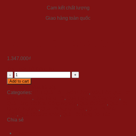
Cam kết chất lượng
Giao hàng toàn quốc
Set quà Tết “Sắc Xuân 3”
1.347.000
₫
Xem toàn bộ thông tin
Set
quà
Add to cart
Tết
Xem video
Mua trả góp
"Sắc
Categories:
BST Quà Tết Tuyển Chọn
,
Mẫu Hộp Quà Tết
Xuân
Sang Trọng
,
Quà Tặng Tết
,
Quà Tặng Tết Giáo Viên
,
3"
Quà Tặng Tết Khu Công Nghiệp
,
Quà tết 2024
,
Quà Tết
quantity
Doanh Nghiệp
,
Quà Tết Ngoại Nhập
,
Quà Tết Nhân
Viên
,
Quà Tết Sức Khỏe
,
Quà Tết Tặng Đối Tác
Chia sẻ
Description