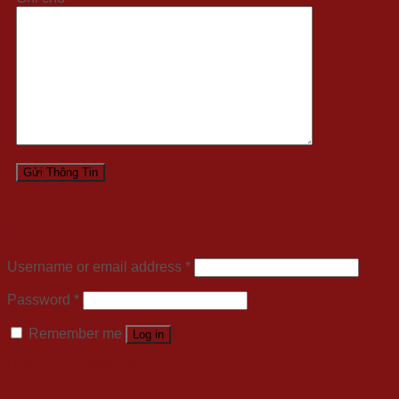
Login
Username or email address
*
Password
*
Remember me
Log in
Lost your password?