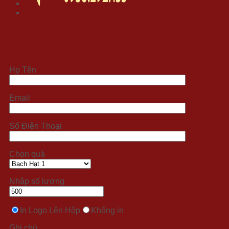
Đặt hàng xử lý nhanh 24/7
Họ Tên
Email
Số Điện Thoại
Chọn quà
Nhập số lượng
In Logo Lên Hộp
Không in
Ghi chú