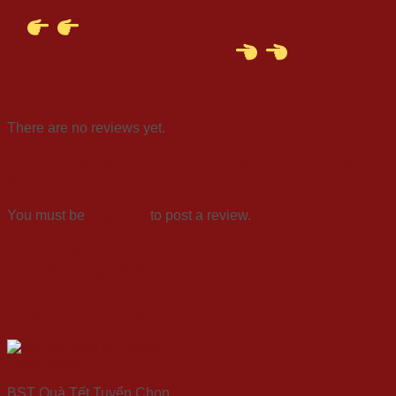
HOTLINE: 0938 292 133 hoặc
0976 783 355
Reviews
There are no reviews yet.
Be the first to review “Set quà Tết “Sắc Xuân
3””
You must be
logged in
to post a review.
Câu hỏi thường gặp
Đặt số lượng ít nhất bao nhiêu?
Related products
Quick View
BST Quà Tết Tuyển Chọn