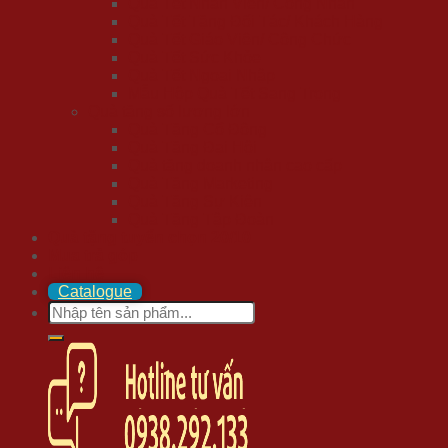
Quà Tết Nhân Viên/ Công Nhân
Quà Tết Tặng Đối Tác/ Khách Hàng
Quà Tết Giáo Viên/ Công Chức
Quà Tết Sức Khỏe
Quà Tết Ngoại Nhập
Mẫu Hộp Quà Tết Sang Trọng
Quà tặng số lượng lớn
Quà Tặng Cổ Đông
Quà Tặng Đại Hội
Quà tặng doanh nhân cao cấp
Quà Tặng Marketing
Quà Tặng Sự Kiện
Quà Tặng Tập Đoàn
Quà tặng tuyển chọn 20/10
Mua trả góp
Liên hệ
Catalogue
Search
for: