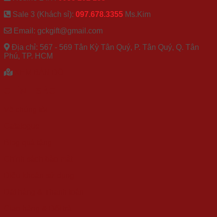
Sale 3 (Khách sỉ):
097.678.3355
Ms.Kim
Email: gckgift@gmail.com
Địa chỉ: 567 - 569 Tân Kỳ Tân Quý, P. Tân Quý, Q. Tân
Phú, TP. HCM
XEM BẢN ĐỒ
CHÍNH SÁCH
Về chúng tôi
Catalogue
Blog quà tặng
Chính sách bảo mật
Điều khoản sử dụng
Đặt hàng & Thanh toán
Giao hàng & Đổi trả