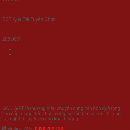
Quick View
BST Quà Tết Tuyển Chọn
Set quà Tết “Việt Nam 5”
286.000
₫
THÔNG TIN LIÊN HỆ
CÔNG TY TRÁCH NHIỆM HỮU HẠN QUỐC TẾ
GCK GROUP
GCK GIFT là thương hiệu chuyên cung cấp hộp quà tặng
cao cấp, mang đến chất lượng, sự tận tâm và lợi ích cùng
trải nghiệm tuyệt vời cho khách hàng.
Hotline 24/7:
0938 292 133