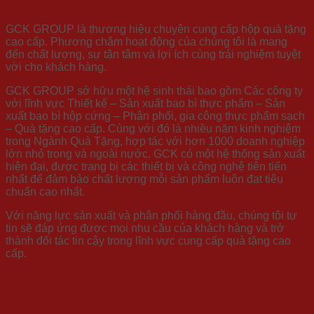
Vì sao nên chọn GCK?
GCK GROUP là thương hiệu chuyên cung cấp hộp quà tặng
cao cấp. Phương châm hoạt động của chúng tôi là mang
đến chất lượng, sự tận tâm và lợi ích cùng trải nghiệm tuyệt
vời cho khách hàng.
GCK GROUP sở hữu một hệ sinh thái bao gồm Các công ty
với lĩnh vực Thiết kế – Sản xuất bao bì thực phẩm – Sản
xuất bao bì hộp cứng – Phân phối, gia công thực phẩm sạch
– Quà tặng cao cấp. Cùng với đó là nhiều năm kinh nghiệm
trong Ngành Quà Tặng, hợp tác với hơn 1000 doanh nghiệp
lớn nhỏ trong và ngoài nước. GCK có một hệ thống sản xuất
hiện đại, được trang bị các thiết bị và công nghệ tiên tiến
nhất để đảm bảo chất lượng mỗi sản phẩm luôn đạt tiêu
chuẩn cao nhất.
Với năng lực sản xuất và phân phối hàng đầu, chúng tôi tự
tin sẽ đáp ứng được mọi nhu cầu của khách hàng và trở
thành đối tác tin cậy trong lĩnh vực cung cấp quà tặng cao
cấp.
TRAO VỊ TẾT – KẾT TÂM GIAO – ĐẶT
HÀNG NGAY