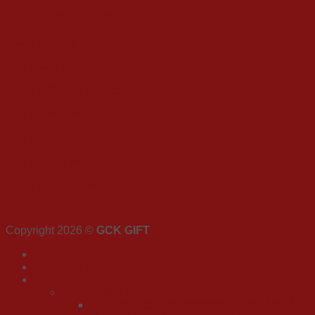
DANH MỤC SẢN PHẨM
Quà Tặng Tết
Hộp Quà Tết
Quà Tết Doanh Nghiệp
Quà tết nhân viên
Quà tết tuyển chọn
Quà tặng số lượng lớn
Quà Tặng Tết Trung Thu
Copyright 2026 ©
GCK GIFT
Trang Chủ
Giới Thiệu
Quà Tặng
Bộ Sưu Tập Quà Tết Tuyển Chọn 2024
Quà Tết Doanh Nghiệp/ Khu Công Nghiệp