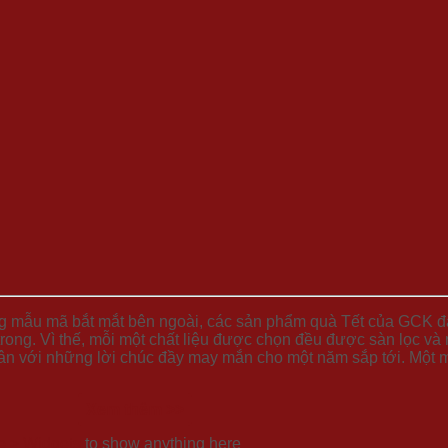
g mẫu mã bắt mắt bên ngoài, các sản phẩm quà Tết của GCK đặc
ong. Vì thế, mỗi một chất liệu được chọn đều được sàn lọc và 
ân với những lời chúc đầy may mắn cho một năm sắp tới. Một 
Xem thêm >>
 > Widgets
to show anything here