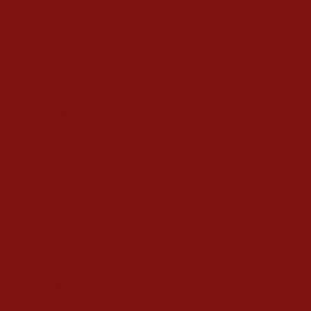
Blog quà tặng
Chính sách bảo mật
Điều khoản sử dụng
Đặt hàng & Thanh toán
Giao hàng & Đổi trả
DANH MỤC SẢN PHẨM
Quà Tặng Tết
Hộp Quà Tết
Quà Tết Doanh Nghiệp
Quà tết nhân viên
Quà tết tuyển chọn
Quà tặng số lượng lớn
Quà Tặng Tết Trung Thu