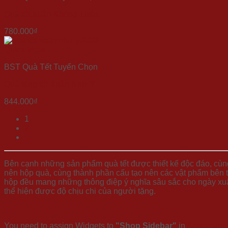
Quà tết Xuân Khổng Tước
780.000
₫
Quick View
BST Quà Tết Tuyển Chọn
Quà tặng tết Xuân Như Ý
844.000
₫
1
2
Bên cạnh những sản phẩm quà tết được thiết kế độc đáo, cùn
nên hộp quà, cùng thành phần cấu tạo nên các vật phẩm bên tr
hộp đều mang những thông điệp ý nghĩa sâu sắc cho ngày xu
thể hiện được độ chịu chi của người tặng.
You need to assign Widgets to
"Shop Sidebar"
in
Appearance