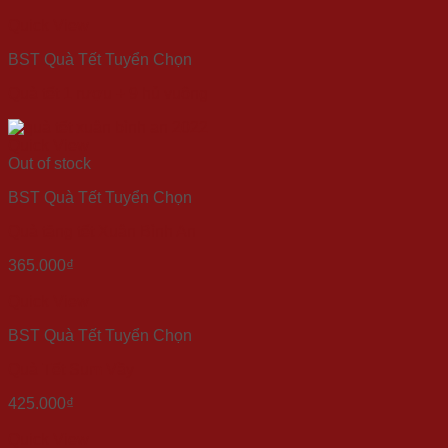
Quick View
BST Quà Tết Tuyển Chọn
Quà tết 1 rượu + 9 hủ vuông
Quick View
Out of stock
BST Quà Tết Tuyển Chọn
Quà tặng tết Xuân Bình An
365.000
₫
Quick View
BST Quà Tết Tuyển Chọn
Quà Tết Sum Vầy
425.000
₫
Quick View