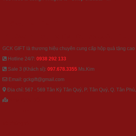
THÔNG TIN LIÊN HỆ
CÔNG TY TRÁCH NHIỆM HỮU HẠN QUỐC TẾ GCK
GCK GIFT là thương hiệu chuyên cung cấp hộp quà tặng cao cấ
Hotline 24/7:
0938 292 133
Sale 3 (Khách sỉ):
097.678.3355
Ms.Kim
Email: gckgift@gmail.com
Địa chỉ: 567 - 569 Tân Kỳ Tân Quý, P. Tân Quý, Q. Tân Ph
XEM BẢN ĐỒ
CHÍNH SÁCH
Về chúng tôi
Catalogue