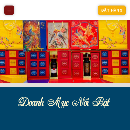
Skip
to
ĐẶT HÀNG
content