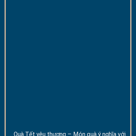
BST QUÀ TẾT TUYỂN CHỌN
BST QUÀ TẾT TUYỂN CHỌN
Set quà Tết “Vinh Hoa
Set quà Tết “Sum Vầy”
Phú Quý 1”
146.000
₫
1.163.000
₫
BST QUÀ TẾT TUYỂN CHỌN
BST QUÀ TẾT TUYỂN CHỌN
Set quà Tết “Sắc Xuân
Set quà Tết “Sắc Xuân
6”
5”
602.000
₫
667.000
₫
BST QUÀ TẾT TUYỂN CHỌN
Set quà Tết “Sắc Xuân
4”
554.000
₫
Quà Tết yêu thương – Món quà ý nghĩa với