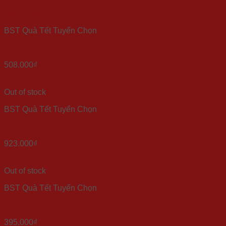
Quick View
BST Quà Tết Tuyển Chọn
Set quà Tết “Bách Hoa 2”
508.000
₫
Quick View
Out of stock
BST Quà Tết Tuyển Chọn
Xuân an khang 2023
923.000
₫
Quick View
Out of stock
BST Quà Tết Tuyển Chọn
Quà mùa xuân 2023
395.000
₫