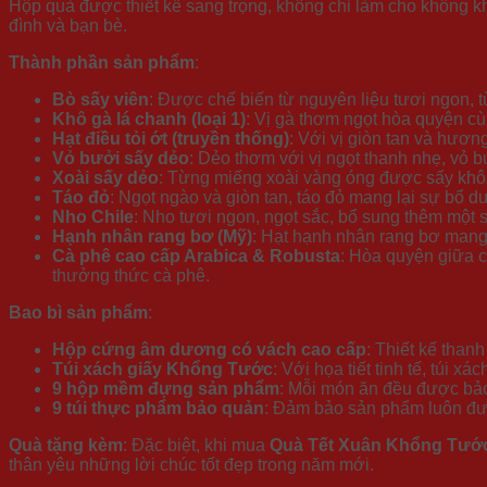
Hộp quà được thiết kế sang trọng, không chỉ làm cho không k
đình và bạn bè.
Thành phần sản phẩm
:
Bò sấy viên
: Được chế biến từ nguyên liệu tươi ngon, 
Khô gà lá chanh (loại 1)
: Vị gà thơm ngọt hòa quyện c
Hạt điều tỏi ớt (truyền thống)
: Với vị giòn tan và hương
Vỏ bưởi sấy dẻo
: Dẻo thơm với vị ngọt thanh nhẹ, vỏ 
Xoài sấy dẻo
: Từng miếng xoài vàng óng được sấy khô,
Táo đỏ
: Ngọt ngào và giòn tan, táo đỏ mang lại sự bổ 
Nho Chile
: Nho tươi ngon, ngọt sắc, bổ sung thêm một
Hạnh nhân rang bơ (Mỹ)
: Hạt hạnh nhân rang bơ mang 
Cà phê cao cấp Arabica & Robusta
: Hòa quyện giữa 
thưởng thức cà phê.
Bao bì sản phẩm
:
Hộp cứng âm dương có vách cao cấp
: Thiết kế than
Túi xách giấy Khổng Tước
: Với họa tiết tinh tế, túi 
9 hộp mềm đựng sản phẩm
: Mỗi món ăn đều được bả
9 túi thực phẩm bảo quản
: Đảm bảo sản phẩm luôn đư
Quà tặng kèm
: Đặc biệt, khi mua
Quà Tết Xuân Khổng Tướ
thân yêu những lời chúc tốt đẹp trong năm mới.