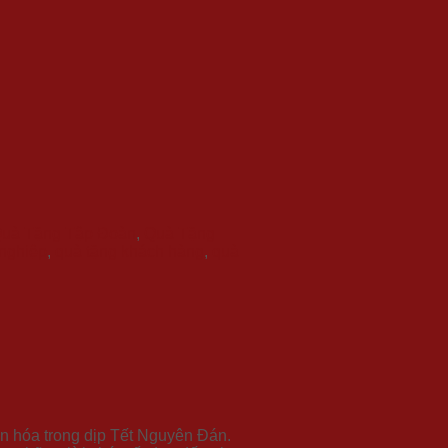
uà Tặng Tập Đoàn
,
Quà Tặng
nghiệp
,
quà tặng khách hàng
,
quà
n hóa trong dịp Tết Nguyên Đán.