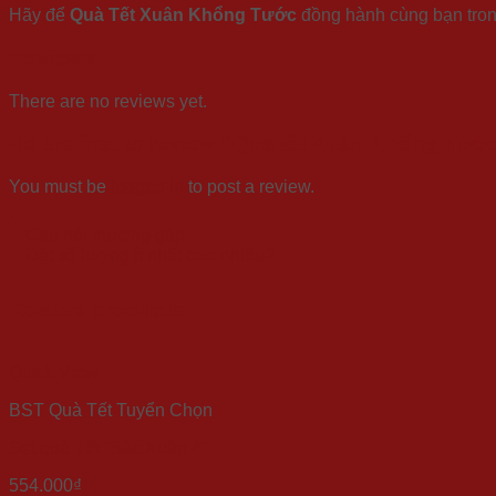
Hãy để
Quà Tết Xuân Khổng Tước
đồng hành cùng bạn tron
Reviews
There are no reviews yet.
Be the first to review “Quà tết Xuân Khổng Tướ
You must be
logged in
to post a review.
Câu hỏi thường gặp
Đặt số lượng ít nhất bao nhiêu?
Related products
Quick View
BST Quà Tết Tuyển Chọn
Set quà Tết “Sắc Xuân 4”
554.000
₫