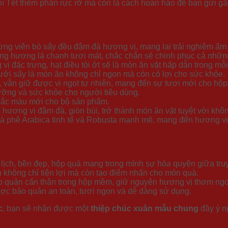
hí Tết thêm phần rực rỡ mà còn là cách hoàn hảo để bạn gửi gắ
từng viên bò sấy đều đậm đà hương vị, mang lại trải nghiệm ẩm 
ùng hương lá chanh tươi mát, chắc chắn sẽ chinh phục cả những
 vị đặc trưng, hạt điều tỏi ớt sẽ là món ăn vặt hấp dẫn trong mỗ
bưởi sấy là món ăn không chỉ ngon mà còn có lợi cho sức khỏe.
 vẫn giữ được vị ngọt tự nhiên, mang đến sự tươi mới cho hộp
dưỡng và sức khỏe cho người tiêu dùng.
 sắc màu mới cho bộ sản phẩm.
hương vị đậm đà, giòn bùi, trở thành món ăn vặt tuyệt vời khôn
cà phê Arabica tinh tế và Robusta mạnh mẽ, mang đến hương vị
h lịch, bền đẹp, hộp quà mang trong mình sự hòa quyện giữa tru
xách không chỉ tiện lợi mà còn tạo điểm nhấn cho món quà.
o quản cẩn thận trong hộp mềm, giữ nguyên hương vị thơm ngo
ợc bảo quản an toàn, tươi ngon và dễ dàng sử dụng.
c
, bạn sẽ nhận được một
thiệp chúc xuân mẫu chung
đầy ý n