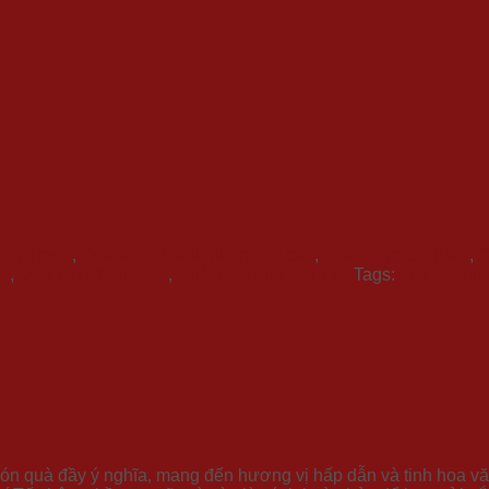
ang Trọng
,
Quà tặng doanh nhân cao cấp
,
Quà Tặng Sự Kiện
,
Q
ệp
,
Quà Tết Nhân Viên
,
Quà Tết Tặng Đối Tác
Tags:
quà doanh 
ón quà đầy ý nghĩa, mang đến hương vị hấp dẫn và tinh hoa vă