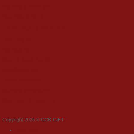
Đặt hàng & Thanh toán
Giao hàng & Đổi trả
DANH MỤC SẢN PHẨM
Quà Tặng Tết
Hộp Quà Tết
Quà Tết Doanh Nghiệp
Quà tết nhân viên
Quà tết tuyển chọn
Quà tặng số lượng lớn
Quà Tặng Tết Trung Thu
Copyright 2026 ©
GCK GIFT
Trang Chủ