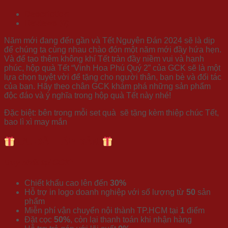
Description
Reviews (0)
Năm mới đang đến gần và Tết Nguyên Đán 2024 sẽ là dịp
để chúng ta cùng nhau chào đón một năm mới đầy hứa hẹn.
Và để tạo thêm không khí Tết tràn đầy niềm vui và hạnh
phúc, hộp quà Tết “Vinh Hoa Phú Quý 2” của GCK sẽ là một
lựa chọn tuyệt vời để tặng cho người thân, bạn bè và đối tác
của bạn. Hãy theo chân GCK khám phá những sản phẩm
độc đáo và ý nghĩa trong hộp quà Tết này nhé!
Đặc biệt: bên trong mỗi set quà sẽ tặng kèm thiệp chúc Tết,
bao lì xì may mắn
ƯU ĐÃI HẤP DẪN
Duy nhất tại GCK:
Chiết khấu cao lên đến
30%
Hỗ trợ in logo doanh nghiệp với số lượng từ
50
sản
phẩm
Miễn phí vận chuyển nội thành TP.HCM tại
1
điểm
Đặt cọc
50%
, còn lại thanh toán khi nhận hàng