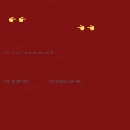
HÀNG NGAY
HOTLINE: 0938 292 133 hoặc
0976 783 355
Reviews
There are no reviews yet.
Be the first to review “Set quà Tết “Vinh Hoa
Phú Quý 2””
You must be
logged in
to post a review.
Câu hỏi thường gặp
Đặt số lượng ít nhất bao nhiêu?
Related products
Quick View