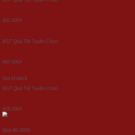
Set quà Tết “Việt Nam 6”
401.000
₫
Quick View
BST Quà Tết Tuyển Chọn
Set quà Tết “Sắc Xuân 5”
667.000
₫
Quick View
Out of stock
BST Quà Tết Tuyển Chọn
Quà tặng Mùa Xuân
428.000
₫
Quick View
Quà tết 2024