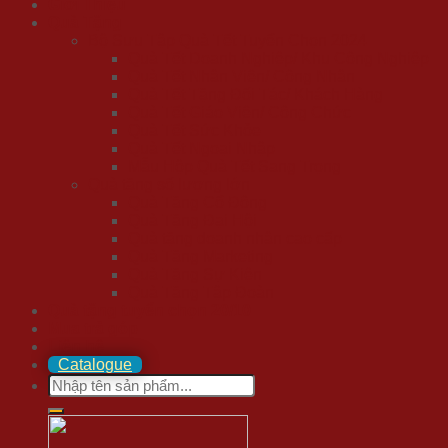
Giới Thiệu
Quà Tặng
Bộ Sưu Tập Quà Tết Tuyển Chọn 2024
Quà Tết Doanh Nghiệp/ Khu Công Nghiệp
Quà Tết Nhân Viên/ Công Nhân
Quà Tết Tặng Đối Tác/ Khách Hàng
Quà Tết Giáo Viên/ Công Chức
Quà Tết Sức Khỏe
Quà Tết Ngoại Nhập
Mẫu Hộp Quà Tết Sang Trọng
Quà tặng số lượng lớn
Quà Tặng Cổ Đông
Quà Tặng Đại Hội
Quà tặng doanh nhân cao cấp
Quà Tặng Marketing
Quà Tặng Sự Kiện
Quà Tặng Tập Đoàn
Quà tặng tuyển chọn 20/10
Mua trả góp
Liên hệ
Catalogue
Search
for: