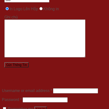
In Logo Lên Hộp
Không in
Ghi chú
Login
Username or email address
*
Password
*
Remember me