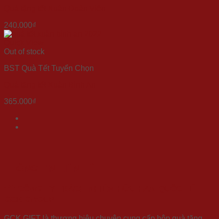
Quà tặng tết Xuân Đoàn Viên
240.000
₫
Quick View
Out of stock
BST Quà Tết Tuyển Chọn
Quà tặng tết Xuân Bình An
365.000
₫
THÔNG TIN LIÊN HỆ
CÔNG TY TRÁCH NHIỆM HỮU HẠN QUỐC TẾ
GCK GROUP
GCK GIFT là thương hiệu chuyên cung cấp hộp quà tặng