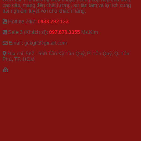
cao cấp, mang đến chất lượng, sự tận tâm và lợi ích cùng
trải nghiệm tuyệt vời cho khách hàng.
Hotline 24/7:
0938 292 133
Sale 3 (Khách sỉ):
097.678.3355
Ms.Kim
Email: gckgift@gmail.com
Địa chỉ: 567 - 569 Tân Kỳ Tân Quý, P. Tân Quý, Q. Tân
Phú, TP. HCM
XEM BẢN ĐỒ
CHÍNH SÁCH
Về chúng tôi
Catalogue
Blog quà tặng
Chính sách bảo mật
Điều khoản sử dụng