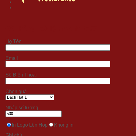
Đặt hàng xử lý nhanh 24/7
Họ Tên
Email
Số Điện Thoại
Chọn quà
Nhập số lượng
In Logo Lên Hộp
Không in
Ghi chú