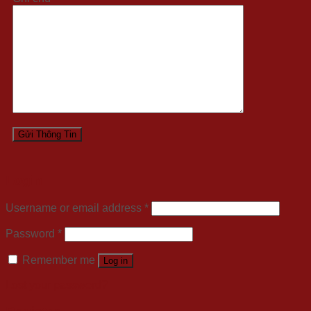
Login
Username or email address
*
Password
*
Remember me
Log in
Lost your password?