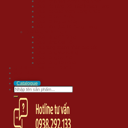
Quà Tết Nhân Viên/ Công Nhân
Quà Tết Tặng Đối Tác/ Khách Hàng
Quà Tết Giáo Viên/ Công Chức
Quà Tết Sức Khỏe
Quà Tết Ngoại Nhập
Mẫu Hộp Quà Tết Sang Trọng
Quà tặng số lượng lớn
Quà Tặng Cổ Đông
Quà Tặng Đại Hội
Quà tặng doanh nhân cao cấp
Quà Tặng Marketing
Quà Tặng Sự Kiện
Quà Tặng Tập Đoàn
Quà tặng tuyển chọn 20/10
Mua trả góp
Liên hệ
Catalogue
Search
for: