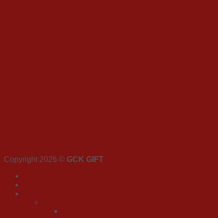
DANH MỤC SẢN PHẨM
Quà Tặng Tết
Hộp Quà Tết
Quà Tết Doanh Nghiệp
Quà tết nhân viên
Quà tết tuyển chọn
Quà tặng số lượng lớn
Quà Tặng Tết Trung Thu
Copyright 2026 ©
GCK GIFT
Trang Chủ
Giới Thiệu
Quà Tặng
Bộ Sưu Tập Quà Tết Tuyển Chọn 2024
Quà Tết Doanh Nghiệp/ Khu Công Nghiệp