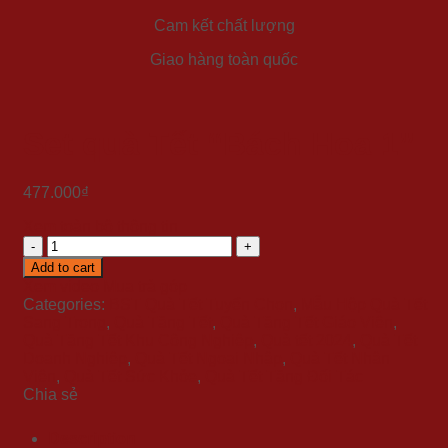
Cam kết chất lượng
Giao hàng toàn quốc
Set quà Tết “Bách Hoa 1”
477.000
₫
Xem toàn bộ thông tin
Set
quà
Add to cart
Tết
Xem video
Mua trả góp
"Bách
Categories:
BST Quà Tết Tuyển Chọn
,
Mẫu Hộp Quà Tết
Hoa
Sang Trọng
,
Quà Tặng Tết
,
Quà Tặng Tết Giáo Viên
,
1"
Quà Tặng Tết Khu Công Nghiệp
,
Quà tết 2024
,
Quà Tết
quantity
Doanh Nghiệp
,
Quà Tết Ngoại Nhập
,
Quà Tết Nhân
Viên
,
Quà Tết Sức Khỏe
,
Quà Tết Tặng Đối Tác
Chia sẻ
Description