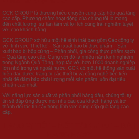
Vì sao nên chọn GCK?
GCK GROUP là thương hiệu chuyên cung cấp hộp quà tặng
cao cấp. Phương châm hoạt động của chúng tôi là mang
đến chất lượng, sự tận tâm và lợi ích cùng trải nghiệm tuyệt
vời cho khách hàng.
GCK GROUP sở hữu một hệ sinh thái bao gồm Các công ty
với lĩnh vực Thiết kế – Sản xuất bao bì thực phẩm – Sản
xuất bao bì hộp cứng – Phân phối, gia công thực phẩm sạch
– Quà tặng cao cấp. Cùng với đó là nhiều năm kinh nghiệm
trong Ngành Quà Tặng, hợp tác với hơn 1000 doanh nghiệp
lớn nhỏ trong và ngoài nước. GCK có một hệ thống sản xuất
hiện đại, được trang bị các thiết bị và công nghệ tiên tiến
nhất để đảm bảo chất lượng mỗi sản phẩm luôn đạt tiêu
chuẩn cao nhất.
Với năng lực sản xuất và phân phối hàng đầu, chúng tôi tự
tin sẽ đáp ứng được mọi nhu cầu của khách hàng và trở
thành đối tác tin cậy trong lĩnh vực cung cấp quà tặng cao
cấp.
TRAO VỊ TẾT – KẾT TÂM GIAO – ĐẶT
HÀNG NGAY