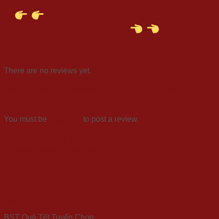
HOTLINE: 0938 292 133 hoặc
0976 783 355
Reviews
There are no reviews yet.
Be the first to review “Set quà Tết “Bách Hoa
1””
You must be
logged in
to post a review.
Câu hỏi thường gặp
Đặt số lượng ít nhất bao nhiêu?
Related products
Quick View
BST Quà Tết Tuyển Chọn