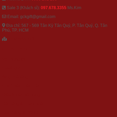
Sale 3 (Khách sỉ):
097.678.3355
Ms.Kim
Email: gckgift@gmail.com
Địa chỉ: 567 - 569 Tân Kỳ Tân Quý, P. Tân Quý, Q. Tân
Phú, TP. HCM
XEM BẢN ĐỒ
CHÍNH SÁCH
Về chúng tôi
Catalogue
Blog quà tặng
Chính sách bảo mật
Điều khoản sử dụng
Đặt hàng & Thanh toán
Giao hàng & Đổi trả