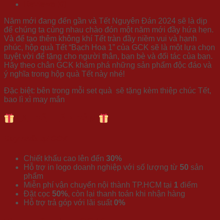
Reviews (0)
Năm mới đang đến gần và Tết Nguyên Đán 2024 sẽ là dịp
để chúng ta cùng nhau chào đón một năm mới đầy hứa hẹn.
Và để tạo thêm không khí Tết tràn đầy niềm vui và hạnh
phúc, hộp quà Tết “Bạch Hoa 1” của GCK sẽ là một lựa chọn
tuyệt vời để tặng cho người thân, bạn bè và đối tác của bạn.
Hãy theo chân GCK khám phá những sản phẩm độc đáo và
ý nghĩa trong hộp quà Tết này nhé!
Đặc biệt: bên trong mỗi set quà sẽ tặng kèm thiệp chúc Tết,
bao lì xì may mắn
ƯU ĐÃI HẤP DẪN
Duy nhất tại GCK:
Chiết khấu cao lên đến
30%
Hỗ trợ in logo doanh nghiệp với số lượng từ
50
sản
phẩm
Miễn phí vận chuyển nội thành TP.HCM tại
1
điểm
Đặt cọc
50%
, còn lại thanh toán khi nhận hàng
Hỗ trợ trả góp với lãi suất
0%