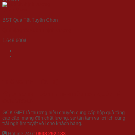
Quick View
BST Quà Tết Tuyển Chọn
Quà tặng tết Xuân Thịnh Vượng
1.648.600
₫
THÔNG TIN LIÊN HỆ
CÔNG TY TRÁCH NHIỆM HỮU HẠN QUỐC TẾ
GCK GROUP
GCK GIFT là thương hiệu chuyên cung cấp hộp quà tặng
cao cấp, mang đến chất lượng, sự tận tâm và lợi ích cùng
trải nghiệm tuyệt vời cho khách hàng.
Hotline 24/7:
0938 292 133