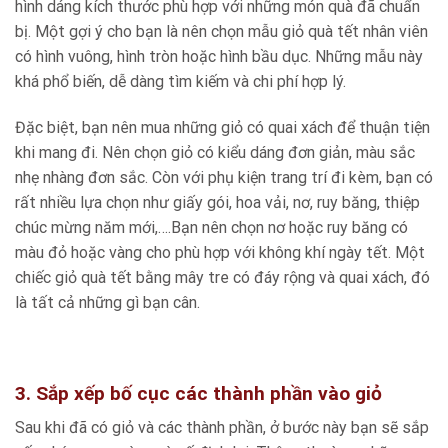
hình dáng kích thước phù hợp với những món quà đã chuẩn
bị. Một gợi ý cho bạn là nên chọn mẫu giỏ quà tết nhân viên
có hình vuông, hình tròn hoặc hình bầu dục. Những mẫu này
khá phổ biến, dễ dàng tìm kiếm và chi phí hợp lý.
Đặc biệt, bạn nên mua những giỏ có quai xách để thuận tiện
khi mang đi. Nên chọn giỏ có kiểu dáng đơn giản, màu sắc
nhẹ nhàng đơn sắc. Còn với phụ kiện trang trí đi kèm, bạn có
rất nhiều lựa chọn như giấy gói, hoa vải, nơ, ruy băng, thiệp
chúc mừng năm mới,….Bạn nên chọn nơ hoặc ruy băng có
màu đỏ hoặc vàng cho phù hợp với không khí ngày tết. Một
chiếc giỏ quà tết bằng mây tre có đáy rộng và quai xách, đó
là tất cả những gì bạn cân.
3. Sắp xếp bố cục các thành phần vào giỏ
Sau khi đã có giỏ và các thành phần, ở bước này bạn sẽ sắp