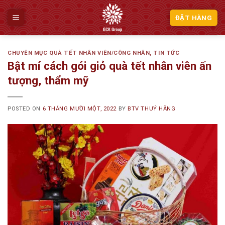
Skip
to
ĐẶT HÀNG
content
CHUYÊN MỤC QUÀ TẾT NHÂN VIÊN/CÔNG NHÂN
,
TIN TỨC
Bật mí cách gói giỏ quà tết nhân viên ấn
tượng, thẩm mỹ
POSTED ON
6 THÁNG MƯỜI MỘT, 2022
BY
BTV THUÝ HẰNG